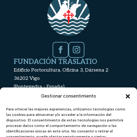
Facebook
Instagram
FUNDACIÓN TRASLATIO
Edificio Portocultura, Oficina 3, Dársena 2
36202 Vigo
(Pontevedra - España)
+34 886 112 439
Gestionar consentimiento
info@fundaciontraslatio.org
Para ofrecer las mejores experiencias, utilizamos tecnologías como
TE PODRÍA
CONTENIDO
las cookies para almacenar y/o acceder a la información del
INTERESAR
Inicio
dispositivo. El consentimiento de estas tecnologías nos permitirá
procesar datos como el comportamiento de navegación o las
Estatutos de la fundación
Nautilus
identificaciones únicas en este sitio. No consentir o retirar el
consentimiento, puede afectar negativamente a ciertas