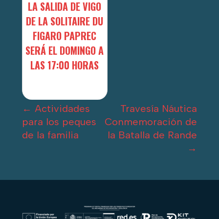
LA SALIDA DE VIGO
DE LA SOLITAIRE DU
FIGARO PAPREC
SERÁ EL DOMINGO A
LAS 17:00 HORAS
←
Actividades
Travesía Náutica
para los peques
Conmemoración de
de la familia
la Batalla de Rande
→