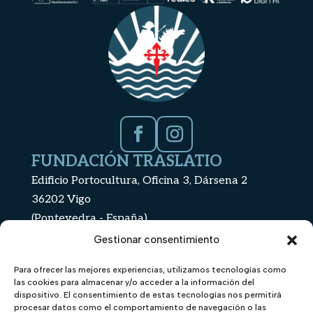
Facebook
Instagram
FUNDACIÓN TRASLATIO
Edificio Portocultura, Oficina 3, Dársena 2
36202 Vigo
(Pontevedra - España)
+34 886 112 439
Gestionar consentimiento
info@fundaciontraslatio.org
Para ofrecer las mejores experiencias, utilizamos tecnologías como
TE PODRÍA
CONTENIDO
las cookies para almacenar y/o acceder a la información del
INTERESAR
Inicio
dispositivo. El consentimiento de estas tecnologías nos permitirá
procesar datos como el comportamiento de navegación o las
Estatutos de la fundación