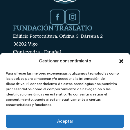
Facebook
Instagram
FUNDACIÓN TRASLATIO
Edificio Portocultura, Oficina 3, Dársena 2
36202 Vigo
(Pontevedra - España)
+34 886 112 439
Gestionar consentimiento
info@fundaciontraslatio.org
Para ofrecer las mejores experiencias, utilizamos tecnologías como
TE PODRÍA
CONTENIDO
las cookies para almacenar y/o acceder a la información del
INTERESAR
Inicio
dispositivo. El consentimiento de estas tecnologías nos permitirá
procesar datos como el comportamiento de navegación o las
Estatutos de la fundación
Nautilus
identificaciones únicas en este sitio. No consentir o retirar el
consentimiento, puede afectar negativamente a ciertas
Política de privacidad
características y funciones.
Buque Hidria Segundo
Política de Cookies
Galería
Aceptar
Accesibilidad
Iacobus Mari