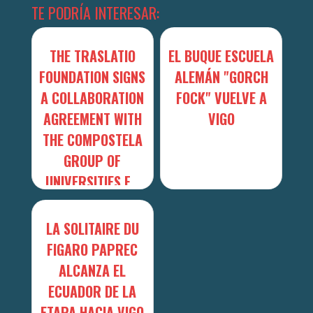
TE PODRÍA INTERESAR:
THE TRASLATIO
EL BUQUE ESCUELA
FOUNDATION SIGNS
ALEMÁN "GORCH
A COLLABORATION
FOCK" VUELVE A
AGREEMENT WITH
VIGO
THE COMPOSTELA
GROUP OF
UNIVERSITIES F...
LA SOLITAIRE DU
FIGARO PAPREC
ALCANZA EL
ECUADOR DE LA
ETAPA HACIA VIGO