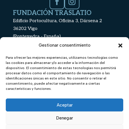
FUNDACIÓN TRASLATIO
Edificio Portocultura, Oficina 3, Dársena 2
36202 Vigo
(Pontevedra - España)
+34 886 112 439
Gestionar consentimiento
info@fundaciontraslatio.org
Para ofrecer las mejores experiencias, utilizamos tecnologías como
TE PODRÍA
CONTENIDO
las cookies para almacenar y/o acceder a la información del
INTERESAR
Inicio
dispositivo. El consentimiento de estas tecnologías nos permitirá
procesar datos como el comportamiento de navegación o las
Estatutos de la fundación
Nautilus
identificaciones únicas en este sitio. No consentir o retirar el
consentimiento, puede afectar negativamente a ciertas
Política de privacidad
características y funciones.
Buque Hidria Segundo
Política de Cookies
Galería
Aceptar
Accesibilidad
Iacobus Mari
Denegar