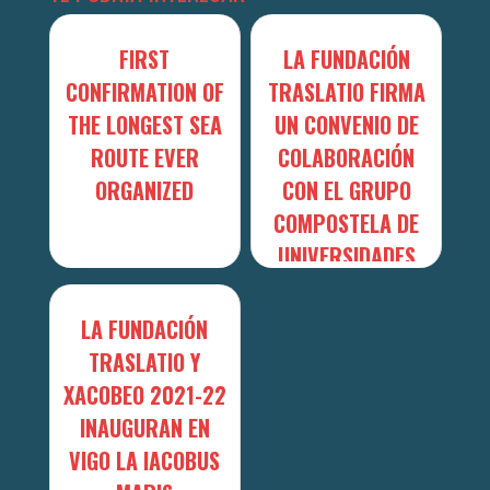
FIRST
LA FUNDACIÓN
CONFIRMATION OF
TRASLATIO FIRMA
THE LONGEST SEA
UN CONVENIO DE
ROUTE EVER
COLABORACIÓN
ORGANIZED
CON EL GRUPO
COMPOSTELA DE
UNIVERSIDADES
PA...
LA FUNDACIÓN
TRASLATIO Y
XACOBEO 2021-22
INAUGURAN EN
VIGO LA IACOBUS